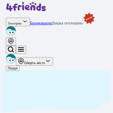
Бронювання
Дошка оголошень
Зоосервіс
Оберіть місто
Пошук