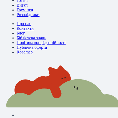
Готелі
Вигул
Грумінги
Розплідники
Про нас
Контакти
Блог
Бібліотека знань
Політика конфіденційності
Публічна оферта
Roadmap