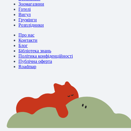
Зоомагазини
Готелі
Вигул
Грумінги
Розплідники
Про нас
Контакти
Блог
Бібліотека знань
Політика конфіденційності
Публічна оферта
Roadmap