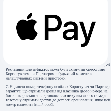
отримує автоматично зібрані дані. Файли cookie — це
невеликі текстові файли, які зберігаються під час відвідуванн
Користувачами чи Партнерами майже всіх веб сторінок.
Файли cookie дають можливість серверу надавати інформацію
індивідуалізовану під потреби Користувачів чи Партнерів під
час використання Маркетплейс наступного разу. Зазвичай
вони встановлюються на більшості веб-сайтів, щоб увімкнут
різні функції, на кшталт, полегшити навігацію веб-сайтом,
запам'ятати вибір або показувати рекламу, яка найкраще
відображає інтереси окремого Користувача чи Партнера. Для
цього також можуть застосовуватися схожі технології, зокрем
унікальні ідентифікатори, які допомагають визначати додаток
або пристрій, теги пікселів і локальна пам'ять. Користувач чи
Партнер може вимкнути файли cookie в будь-який момент у
своєму пристрої або налаштувати відповідно до своїх потреб.
Рекламний ідентифікатор може бути скинутий самостійно
Користувачем чи Партнером в будь-який момент в
налаштуваннях системи пристрою.
7.
Надаючи номер телефону особа як Користувач чи Партнер
гарантує, що отримали дозвіл від власника цього номера на
його використання та дозволяє власнику вказаного номера
телефону отримати доступ до деталей бронювання, якщо цей
номер належить іншій особі.