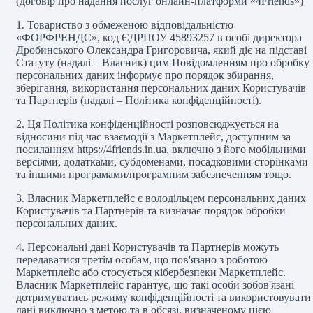
(договір про надання послуг онлайн-платформи «4Friends»)
1.
Товариство з обмеженою відповідальністю
«ФОРФРЕНДС», код ЄДРПОУ 45893257 в особі директора
Дробинського Олександра Григоровича, який діє на підставі
Статуту (надалі – Власник) цим Повідомленням про обробку
персональних даних інформує про порядок збирання,
зберігання, використання персональних даних Користувачів
та Партнерів (надалі – Політика конфіденційності).
2.
Ця Політика конфіденційності розповсюджується на
відносини під час взаємодії з Маркетплейс, доступним за
посиланням https://4friends.in.ua, включно з його мобільними
версіями, додатками, субдоменами, посадковими сторінками
та іншими програмами/програмним забезпеченням тощо.
3.
Власник Маркетплейс є володільцем персональних даних
Користувачів та Партнерів та визначає порядок обробки
персональних даних.
4.
Персональні дані Користувачів та Партнерів можуть
передаватися третім особам, що пов'язано з роботою
Маркетплейс або стосується кібербезпеки Маркетплейс.
Власник Маркетплейс гарантує, що такі особи зобов'язані
дотримуватись режиму конфіденційності та використовувати
дані виключно з метою та в обсязі, визначеному цією