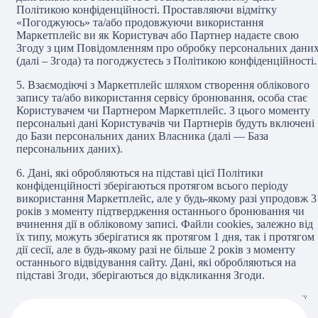
Політикою конфіденційності. Проставляючи відмітку
«Погоджуюсь» та/або продовжуючи використання
Маркетплейс ви як Користувач або Партнер надаєте свою
Згоду з цим Повідомленням про обробку персональних дани
(далі – Згода) та погоджуєтесь з Політикою конфіденційності.
5.
Взаємодіючі з Маркетплейс шляхом створення облікового
запису та/або використання сервісу бронювання, особа стає
Користувачем чи Партнером Маркетплейс. З цього моменту
персональні дані Користувачів чи Партнерів будуть включені
до Бази персональних даних Власника (далі — База
персональних даних).
6.
Дані, які обробляються на підставі цієї Політики
конфіденційності зберігаються протягом всього періоду
використання Маркетплейс, але у будь-якому разі упродовж 3
років з моменту підтвердження останнього бронювання чи
вчинення дії в обліковому записі. Файли cookies, залежно від
їх типу, можуть зберігатися як протягом 1 дня, так і протягом
дії сесії, але в будь-якому разі не більше 2 років з моменту
останнього відвідування сайту. Дані, які обробляються на
підставі Згоди, зберігаються до відкликання Згоди.
Маркетплейс використовує файли cookie й схожі технології
для роботи. Використовуючи файли cookie, Маркетплейс