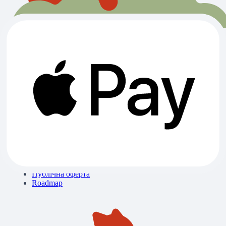
Всі категорії
Ветклініки
Зоомагазини
Готелі
Вигул
Грумінги
Розплідники
Про нас
Контакти
Блог
Бібліотека знань
Політика конфіденційності
Публічна оферта
Roadmap