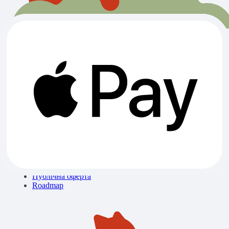
Всі категорії
Ветклініки
Зоомагазини
Готелі
Вигул
Грумінги
Розплідники
Про нас
Контакти
Блог
Бібліотека знань
Політика конфіденційності
Публічна оферта
Roadmap