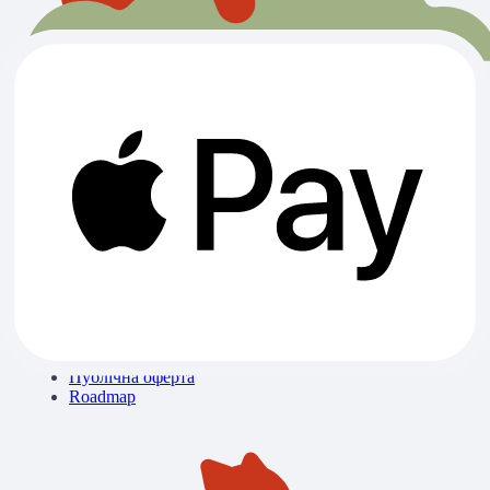
Всі категорії
Ветклініки
Зоомагазини
Готелі
Вигул
Грумінги
Розплідники
Про нас
Контакти
Блог
Бібліотека знань
Політика конфіденційності
Публічна оферта
Roadmap