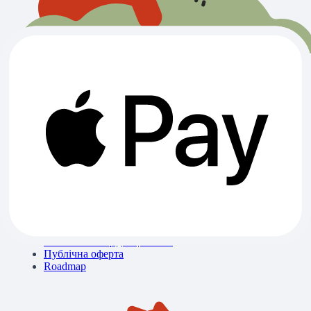
Всі категорії
Ветклініки
Зоомагазини
Готелі
Вигул
Грумінги
Розплідники
Про нас
Контакти
Блог
Бібліотека знань
Політика конфіденційності
Публічна оферта
Roadmap