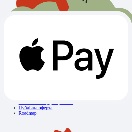
Всі категорії
Ветклініки
Зоомагазини
Готелі
Вигул
Грумінги
Розплідники
Про нас
Контакти
Блог
Бібліотека знань
Політика конфіденційності
Публічна оферта
Roadmap