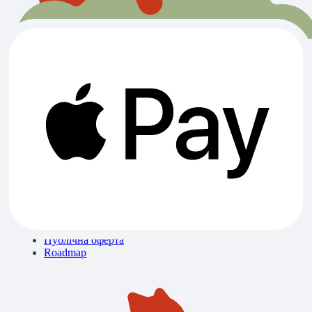
Всі категорії
Ветклініки
Зоомагазини
Готелі
Вигул
Грумінги
Розплідники
Про нас
Контакти
Блог
Бібліотека знань
Політика конфіденційності
Публічна оферта
Roadmap