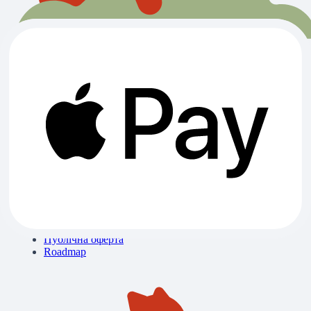
Всі категорії
Ветклініки
Зоомагазини
Готелі
Вигул
Грумінги
Розплідники
Про нас
Контакти
Блог
Бібліотека знань
Політика конфіденційності
Публічна оферта
Roadmap