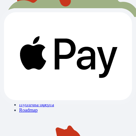
Всі категорії
Ветклініки
Зоомагазини
Готелі
Вигул
Грумінги
Розплідники
Про нас
Контакти
Блог
Бібліотека знань
Політика конфіденційності
Публічна оферта
Roadmap