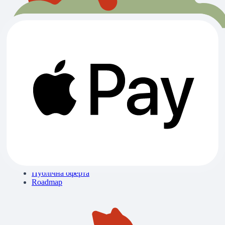
Всі категорії
Ветклініки
Зоомагазини
Готелі
Вигул
Грумінги
Розплідники
Про нас
Контакти
Блог
Бібліотека знань
Політика конфіденційності
Публічна оферта
Roadmap