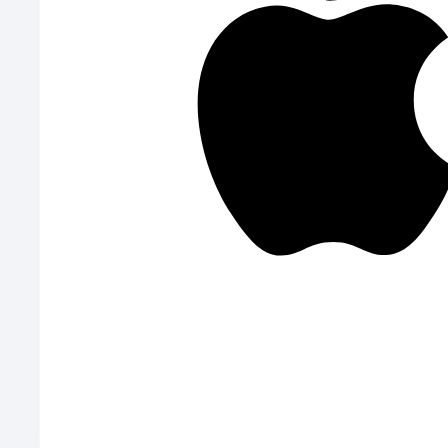
Всі категорії
Ветклініки
Зоомагазини
Готелі
Вигул
Грумінги
Розплідники
Про нас
Контакти
Блог
Бібліотека знань
Політика конфіденційності
Публічна оферта
Roadmap