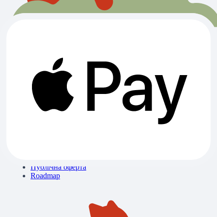
Всі категорії
Ветклініки
Зоомагазини
Готелі
Вигул
Грумінги
Розплідники
Про нас
Контакти
Блог
Бібліотека знань
Політика конфіденційності
Публічна оферта
Roadmap