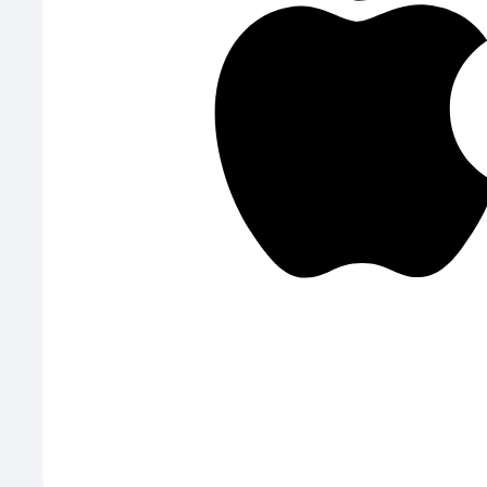
Всі категорії
Ветклініки
Зоомагазини
Готелі
Вигул
Грумінги
Розплідники
Про нас
Контакти
Блог
Бібліотека знань
Політика конфіденційності
Публічна оферта
Roadmap